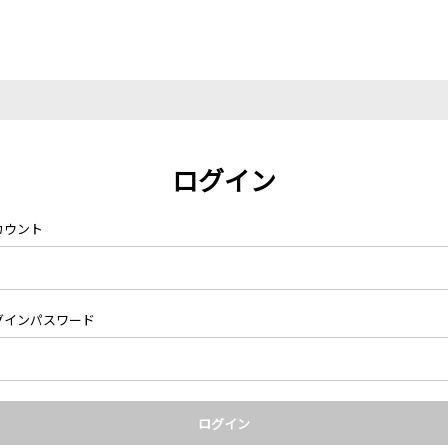
ログイン
カウント
グインパスワード
ログイン