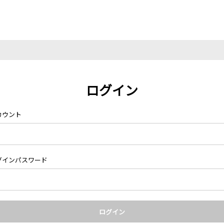
ログイン
カウント
グインパスワード
ログイン