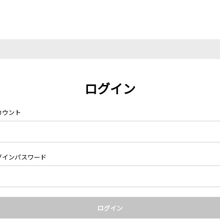
ログイン
カウント
グインパスワード
ログイン