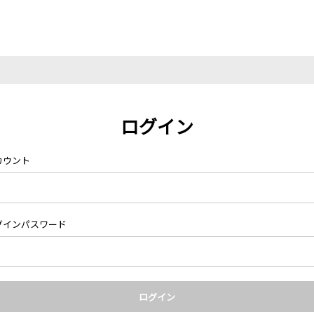
ログイン
カウント
グインパスワード
ログイン