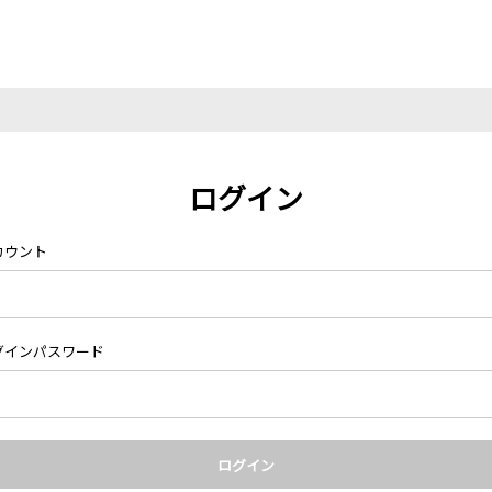
ログイン
カウント
グインパスワード
ログイン