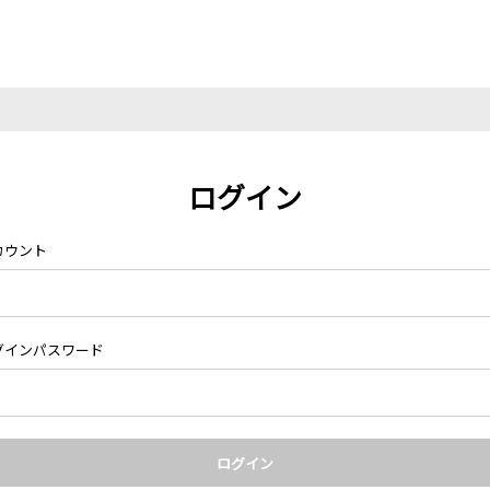
ログイン
カウント
グインパスワード
ログイン