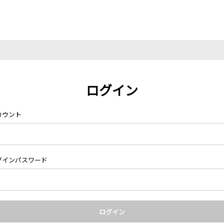
ログイン
カウント
グインパスワード
ログイン