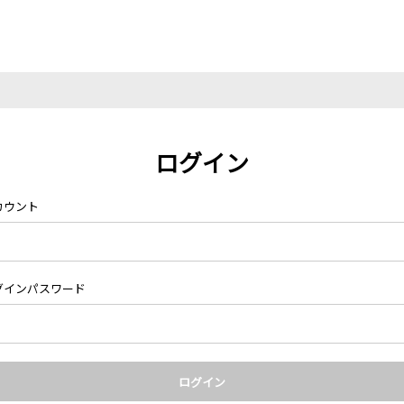
ログイン
カウント
グインパスワード
ログイン