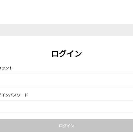
ログイン
カウント
グインパスワード
ログイン