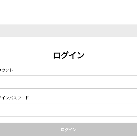
ログイン
カウント
グインパスワード
ログイン