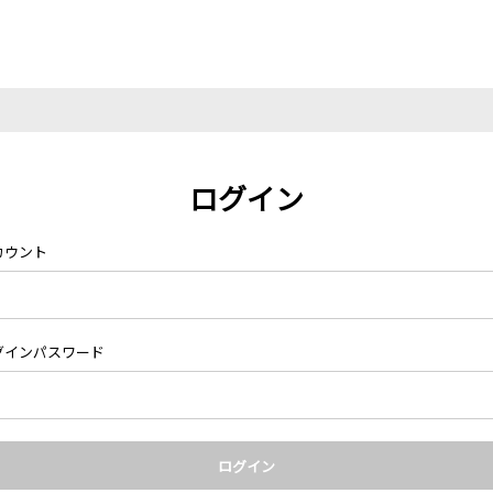
ログイン
カウント
グインパスワード
ログイン